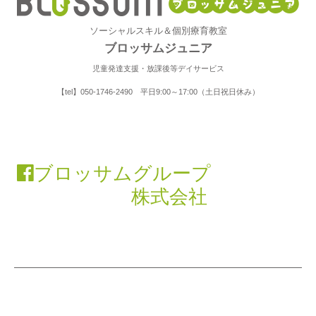
個人情報の第三者提供
当社は、ご提供いただいた個人情報は、第三者に開示・提供
ソーシャルスキル＆個別療育教室
ブロッサムジュニア
いたしません。
児童発達支援・放課後等デイサービス
【tel】050-1746-2490 平日9:00～17:00（土日祝日休み）
個人情報取扱いの委託
当社は、ご提供いただいた個人情報の取扱いを委託すること
はありません。
ブロッサムグループ
個人情報の開示等の請求
株式会社
お客様が当社に対してご自身の個人情報の開示等（利用目的
の通知、開示、内容の訂正・追加・削除、利用の停止または
消去、第三者への提供の停止）に関して、当社「個人情報に
関するお問合わせ窓口」に申し出ることができます。その
際、当社はご本人を確認させていただいたうえで、合理的な