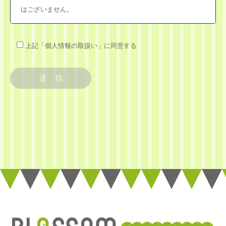
はございません。
組織の名称
上記「個人情報の取扱い」に同意する
組織の名称：ブロッサムグループ株式会社
個人情報に関する管理者の氏名、所属及び連絡先
管理者名：個人情報保護管理者 福留 忠義
役職名：ブロッサムグループ株式会社 代表取締役
連絡先：メールアドレス：privacy@blossomgroup.co.jp
個人情報の利用目的
当社の各事業に関するお問い合わせの方の個人情報は、お問
い合わせにお答えするため