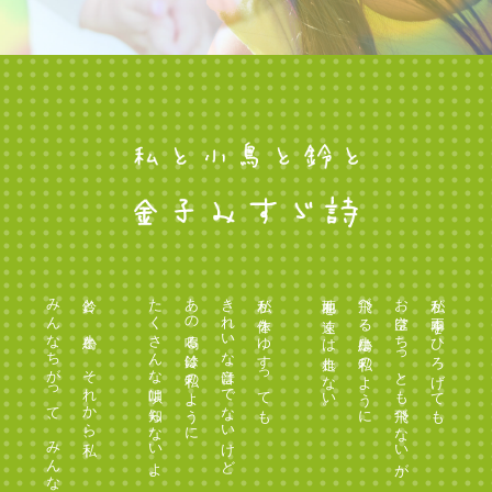
みんなちがって、みんないい。
鈴と、小鳥と、それから私、
たくさんな唄は知らないよ。
あの鳴る鈴は私のように
きれいな音はでないけど
私が体をゆすっても
地面を速くは走れない。
飛べる小鳥は私のように
お空はちっとも飛べないが
私が両手をひろげても